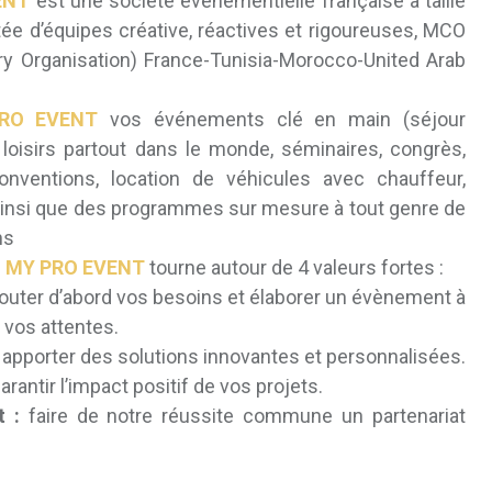
ENT
est une société événementielle française à taille
ée d’équipes créative, réactives et rigoureuses, MCO
ry Organisation) France-Tunisia-Morocco-United Arab
RO EVENT
vos événements clé en main (séjour
t loisirs partout dans le monde, séminaires, congrès,
conventions, location de véhicules avec chauffeur,
insi que des programmes sur mesure à tout genre de
ns
e
MY PRO EVENT
tourne autour de 4 valeurs fortes :
uter d’abord vos besoins et élaborer un évènement à
 vos attentes.
apporter des solutions innovantes et personnalisées.
arantir l’impact positif de vos projets.
t :
faire de notre réussite commune un partenariat