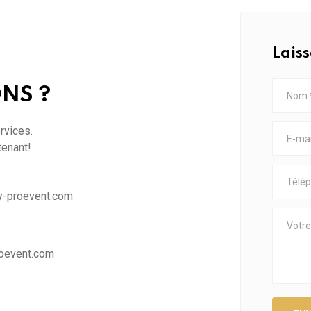
Lais
NS ?
rvices.
tenant!
-proevent.com
oevent.com