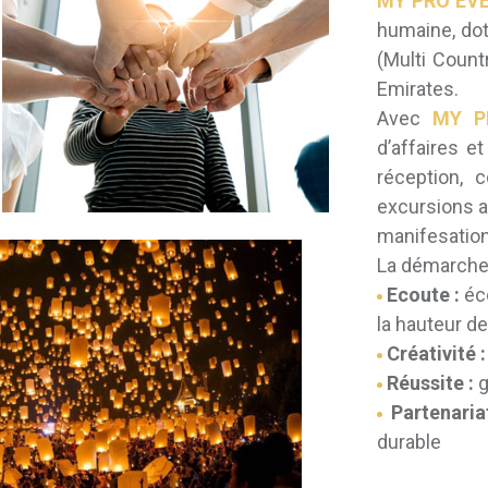
MY PRO EV
humaine, dot
(Multi Count
Emirates.
Avec
MY P
d’affaires e
réception, 
excursions a
manifesatio
La démarch
Ecoute :
éco
la hauteur de
Créativité :
Réussite :
g
Partenaria
durable